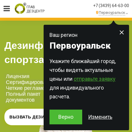
+7 (3439) 64-63-00
ГЛАВ
ДЕЗЦЕНТР
Первоуральск
МЫ ВЫПОЛНЯЕМ
БОЛЕЕ 250 ЗАКАЗОВ
КАЖДЫЙ ДЕНЬ!
Ваш регион
Дезинфекция
Первоуральск
спортзалов
Укажите ближайший город,
чтобы видеть актуальные
Лицензия
цены или
отправьте заявку
Сертифицированная химия
для индивидуального
Четкие регламенты
Полный пакет
расчета.
документов
Верно
Изменить
ВЫЗВАТЬ ДЕЗИНФЕКТОРА