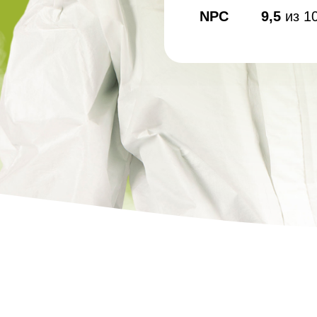
Дезинфекция спо
NPC
9,5
из 1
сорных
Обработка рыбног
Дезинфекция фе
Обработка конди
цеха
Дезинфекция ваг
Дезинфекция
холодильников