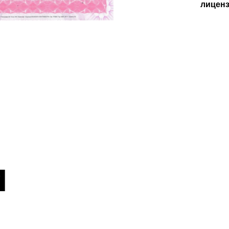
лицен
и