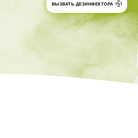
Шершни
ВЫЗВАТЬ ДЕЗИНФЕКТОРА
Обработка му
Медведка
контейнеров
Дезинсекция помещений
Жуки
Паук
Чешуйницы
Многоквартирный дом
Вши