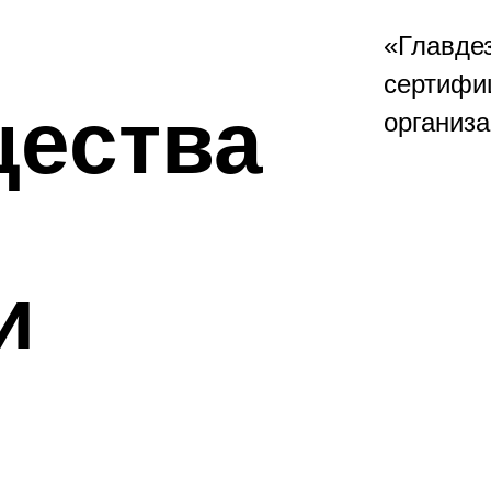
«Главде
сертифи
ества
организа
и