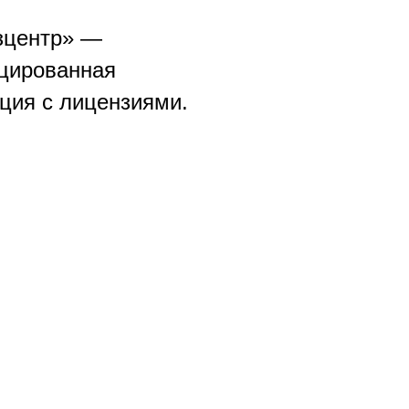
зцентр» —
цированная
ция с лицензиями.