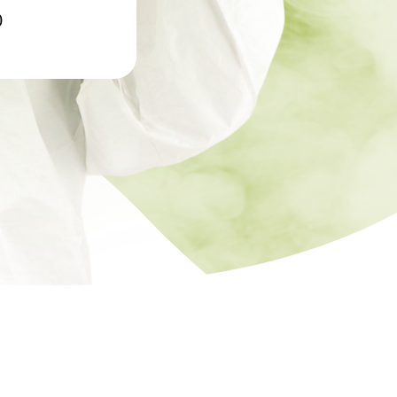
ртзалов
0
о цеха
рм
терского
онов