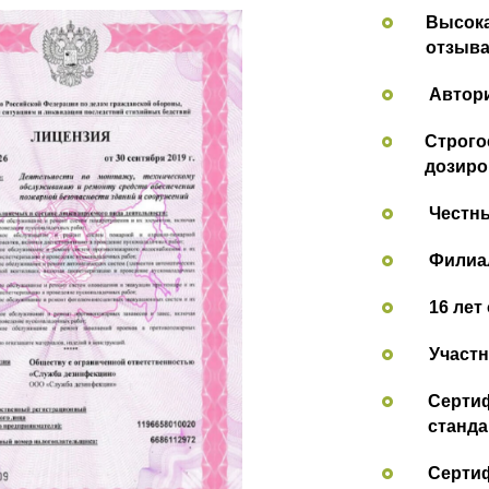
Высока
отзыва
Автор
Строго
дозиро
Честн
Филиал
16 лет
Участн
Сертиф
станда
Сертиф