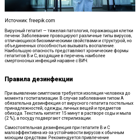
Источник: freepik.com
Вирусный гепатит — тяжелая патология, поражающая клетки
печени. Заболевание провоцируют различные типы вирусов,
отличающихся биохимическими свойствами и структурой, но
объединенных способностью вызывать воспаление.
Наибольшую опасность представляют хронические формы
гепатитов В и С, входящие в перечень наиболее
смертоносных инфекций наравне с ВИЧ.
Правила дезинфекции
При выявлении симптомов требуется изоляция человека до
момента госпитализации. В случае заболевания типом А
обязательна дезинфекция от вирусного гепатита постельных
принадлежностей, одежды, личных вещей и предметов
обихода. Текстиль кипятят 15 минут в растворе соды и мыла
(2 %), а посуду подвергают стерилизации.
Самостоятельная дезинфекция при гепатите В и С
малоэффективна из-за устойчивости вирусов к обычным
моющим средствам. Рекомендуется привлечение