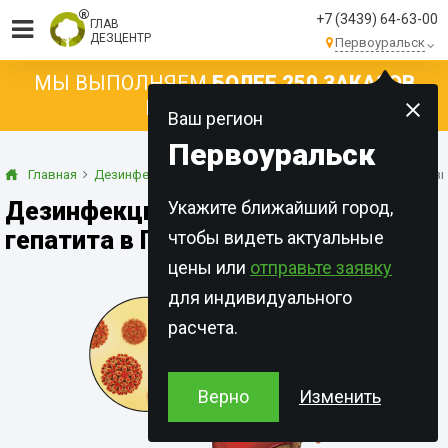
+7 (3439) 64-63-00
ГЛАВ
ДЕЗЦЕНТР
Первоуральск
МЫ ВЫПОЛНЯЕМ
БОЛЕЕ 250 ЗАКАЗОВ
КАЖДЫЙ ДЕНЬ!
Ваш регион
Первоуральск
Главная
Дезинфекция
При инфекционных заболеваниях
Дези
Дезинфекция от вирусного
Укажите ближайший город,
гепатита в Первоуральске
чтобы видеть актуальные
цены или
отправьте заявку
для индивидуального
расчета.
Верно
Изменить