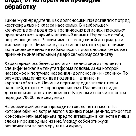
обработку
Такие жуки-вредители, как долгоносики, представляют отряд
жесткокрылых из класса насекомых. В наибольшем
количестве они водятся в тропических регионах, поскольку
предпочитают жаркий и влажный климат. Взрослые особи,
встречающиеся в России, имеют тело длиной до тридцати
миллиметров. Личинки жука активно питаются растениями.
Если своевременно не избавиться от долгоносика, он может
причинить значительный ущерб сельскому хозяйству.
Характерной особенностью этих членистоногих является
специфическая вытянутая форма головы, из-за которой
насекомое и получило названия «долгоносик» и «слоник». По
размеру выделяются два подвида — длинно- и
короткохоботные. Личинки первых предпочитают ткани
растений, вторых — корневую систему. Различных видов
долгоносиков достаточно много. В целом их насчитывается
порядка 70000 по всему миру.
На российский регион приходится около пяти тысяч. Те,
которые обычно встречаются в жилых помещениях, относятся
к рисовым или амбарным, предпочитающим в качестве пищи
злаки и производные из них. Между собой эти жуки
различаются по размеру тела и окрасу.