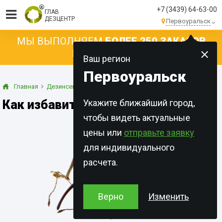
+7 (3439) 64-63-00
ГЛАВ
ДЕЗЦЕНТР
Первоуральск
МЫ ВЫПОЛНЯЕМ
БОЛЕЕ 250 ЗАКАЗОВ
КАЖДЫЙ ДЕНЬ!
Ваш регион
Первоуральск
Главная
Дезинсекция
Долгоносик
Как избавиться от долгоносиков
Укажите ближайший город,
чтобы видеть актуальные
цены или
отправьте заявку
для индивидуального
расчета.
Верно
Изменить