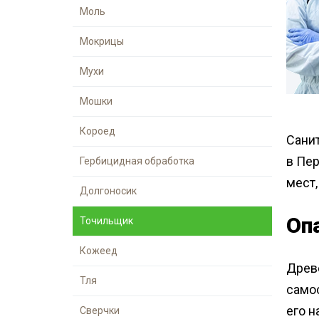
Шершни
Моль
Обработка му
Медведка
контейнеров
Мокрицы
Дезинсекция помещений
Мухи
Жуки
Паук
Мошки
Чешуйницы
Короед
Санит
Многоквартирный дом
в Пе
Гербицидная обработка
Вши
мест,
Долгоносик
Оп
Точильщик
Кожеед
Древе
Тля
самос
его н
Сверчки