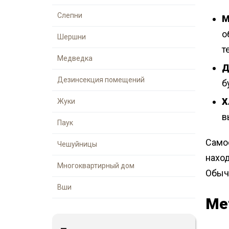
Слепни
М
о
Шершни
т
Медведка
Д
Дезинсекция помещений
б
Х
Жуки
в
Паук
Само
Чешуйницы
нахо
Многоквартирный дом
Обыч
Вши
Ме