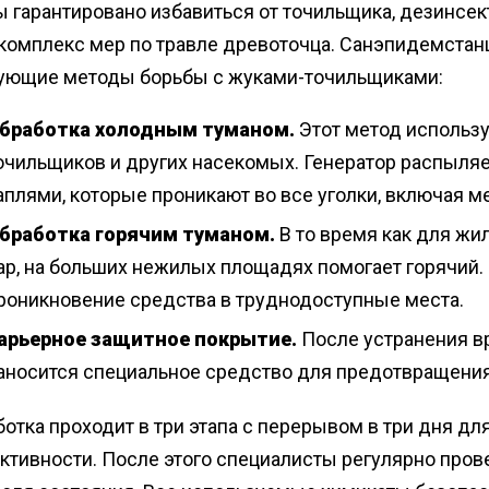
 гарантировано избавиться от точильщика, дезинсе
 комплекс мер по травле древоточца. Санэпидемстан
ующие методы борьбы с жуками-точильщиками:
бработка холодным туманом.
Этот метод использ
очильщиков и других насекомых. Генератор распыля
аплями, которые проникают во все уголки, включая м
бработка горячим туманом.
В то время как для ж
ар, на больших нежилых площадях помогает горячий.
роникновение средства в труднодоступные места.
арьерное защитное покрытие.
После устранения в
аносится специальное средство для предотвращения
отка проходит в три этапа с перерывом в три дня д
ктивности. После этого специалисты регулярно про