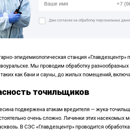
Дезинфекция спо
сорных
Обработка рыбног
Даю согласие на обработку персональных данн
Дезинфекция фе
Обработка конди
цеха
Дезинфекция ваг
Дезинфекция
арно-эпидемиологическая станция «Главдезцентр» п
холодильников
рвоуральске. Мы проводим обработку разнообразных
 таких как бани и сауны, до жилых помещений, вклю
асность точильщиков
сина подвержена атакам вредителя — жука-точильщи
тоятельно очень сложно. Личинки этих насекомых мо
асквозь. В СЭС «Главдезцентр» проводится обработк