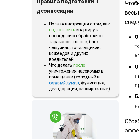
Правила подготовки к
Чтобы
дезинсекции
весь
след
Полная инструкция о том, как
подготовить
квартиру к
проведению обработки от
О
тараканов, клопов, блох,
т
чешуйниц, точильщиков,
кожеедов и других
к
вредителей.
Что делать
после
О
уничтожения насекомых в
п
помещении (холодный и
горячий туман
, фумигация,
п
дезодорация, озонирование).
Б
н
Обраб
эффе