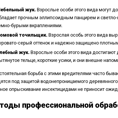
ебельный жук.
Взрослые особи этого вида могут дос
бладает прочным эллипсоидным панцирем и светло-
емно-бурыми вкраплениями.
омовой точильщик.
Взрослая особь этого вида выра
уровато-серый оттенок и надежно защищено плотны
лебный жук.
Взрослые особи этого вида достигают д
ытянутое тельце, короткие усики, и они внешне напом
стоятельная борьба с этими вредителями часто быв
дятся под защитой водонепроницаемого деревянного 
ное опрыскивание инсектицидами не приносит ожида
тоды профессиональной обраб