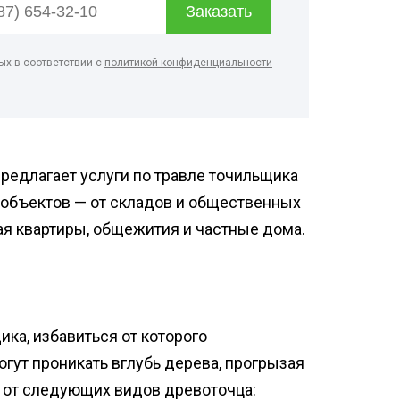
ртзалов
о цеха
ых в соответствии с
политикой конфиденциальности
рм
терского
онов
редлагает услуги по травле точильщика
 объектов — от складов и общественных
чая квартиры, общежития и частные дома.
ка, избавиться от которого
гут проникать вглубь дерева, прогрызая
а от следующих видов древоточца: