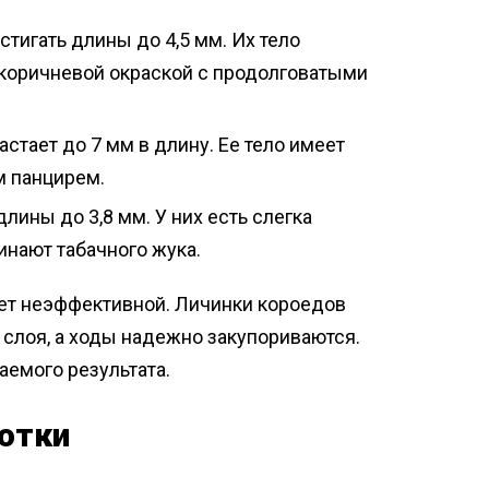
тигать длины до 4,5 мм. Их тело
коричневой окраской с продолговатыми
стает до 7 мм в длину. Ее тело имеет
м панцирем.
лины до 3,8 мм. У них есть слегка
инают табачного жука.
ает неэффективной. Личинки короедов
слоя, а ходы надежно закупориваются.
емого результата.
отки