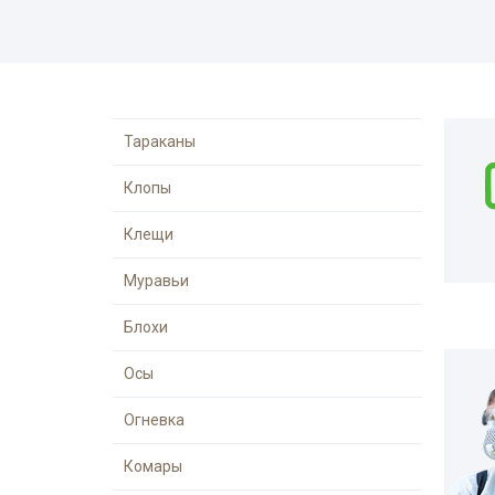
Комары
Дезинфекция 
Моль
Многоквартир
Мокрицы
Вызов на дом
Мухи
Дезинфекция 
Тараканы
Мошки
При инфекцио
Клопы
заболеваниях
Короед
Обработка ме
Клещи
Гербицидная обработка
Борщевик
Санитарная об
Муравьи
Долгоносик
территории
Точильщик
Блохи
Горячий туман
Кожеед
Теплицы
Осы
Тля
Туалеты и ван
Огневка
Сверчки
Дезинфекция р
места
Комары
Слепни
Холодный тум