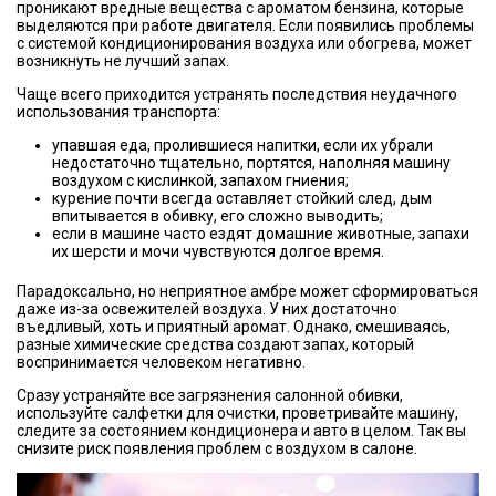
проникают вредные вещества с ароматом бензина, которые
выделяются при работе двигателя. Если появились проблемы
с системой кондиционирования воздуха или обогрева, может
возникнуть не лучший запах.
Чаще всего приходится устранять последствия неудачного
использования транспорта:
упавшая еда, пролившиеся напитки, если их убрали
недостаточно тщательно, портятся, наполняя машину
воздухом с кислинкой, запахом гниения;
курение почти всегда оставляет стойкий след, дым
впитывается в обивку, его сложно выводить;
если в машине часто ездят домашние животные, запахи
их шерсти и мочи чувствуются долгое время.
Парадоксально, но неприятное амбре может сформироваться
даже из-за освежителей воздуха. У них достаточно
въедливый, хоть и приятный аромат. Однако, смешиваясь,
разные химические средства создают запах, который
воспринимается человеком негативно.
Сразу устраняйте все загрязнения салонной обивки,
используйте салфетки для очистки, проветривайте машину,
следите за состоянием кондиционера и авто в целом. Так вы
снизите риск появления проблем с воздухом в салоне.