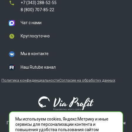
+7 (343) 288-52-55
8 (800) 707-85-22
Чат с нами
Круглосуточно
Мы в контакте
Наш Rutube канал
Политика конфиденциальности
Согласие на обработку данных
Мы используем cookies, Яндекс.Метрику и иные
ГЛАВДЕЗЦЕНТР является зарегистрированным товарным
сервисы для персонализации контента и
знаком. Все права защищены.
повышения удобства пользования сайтом