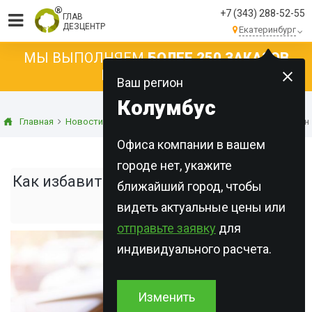
+7 (343) 288-52-55
ГЛАВ
ДЕЗЦЕНТР
Екатеринбург
МЫ ВЫПОЛНЯЕМ
БОЛЕЕ 250 ЗАКАЗОВ
КАЖДЫЙ ДЕНЬ!
Ваш регион
Колумбус
Главная
Новости
Статьи о дезинфекции
Как избавиться от н
Офиса компании в вашем
городе нет, укажите
Как избавиться от неприятного запаха
ближайший город, чтобы
видеть актуальные цены или
в машине
отправьте заявку
для
индивидуального расчета.
Изменить