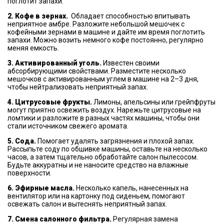
поглотит запахи.
2. Кофе в зернах.
Обладает способностью впитывать
неприятное амбре. Разложите небольшой мешочек с
кофейными зернами в машине и дайте им время поглотить
запахи. Можно возить немного кофе постоянно, регулярно
меняя емкость.
3. Активированный уголь.
Известен своими
абсорбирующими свойствами. Разместите несколько
мешочков с активированным углем в машине на 2–3 дня,
чтобы нейтрализовать неприятный запах.
4. Цитрусовые фрукты.
Лимоны, апельсины или грейпфруты
могут приятно освежить воздух. Нарежьте цитрусовые на
ломтики и разложите в разных частях машины, чтобы они
стали источником свежего аромата.
5. Сода.
Помогает удалять загрязнения и плохой запах.
Рассыпьте соду по обшивке машины, оставьте на несколько
часов, а затем тщательно обработайте салон пылесосом.
Будьте аккуратны и не наносите средство на влажные
поверхности.
6. Эфирные масла.
Несколько капель, нанесенных на
вентилятор или на картонку под сиденьем, помогают
освежать салон и вытеснять неприятный запах.
7. Смена салонного фильтра.
Регулярная замена